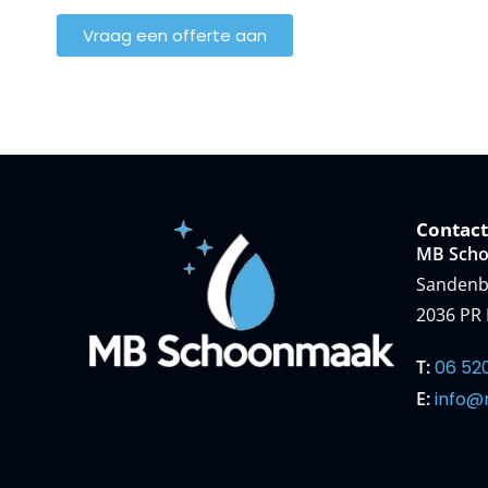
Vraag een offerte aan
Contact
MB Sch
Sandenb
2036 PR
T:
06 52
E:
info@