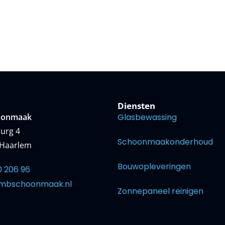
Diensten
oonmaak
Glasbewassing
urg 4
Schoonmaakonderhoud
 Haarlem
Bouwopleveringen
0 206 96
mbschoonmaak.nl
Zonnepaneel reinigen