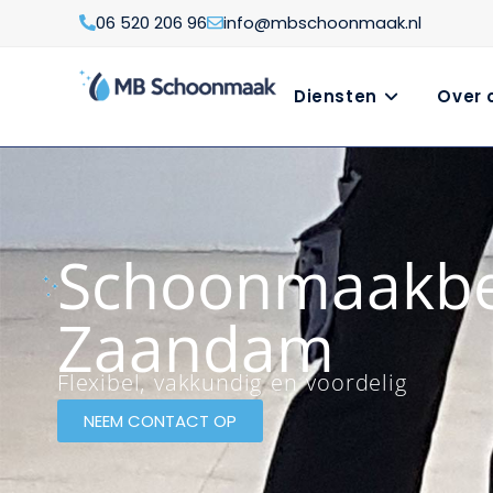
06 520 206 96
info@mbschoonmaak.nl
Diensten
Over 
Schoonmaakbed
Zaandam
Flexibel, vakkundig en voordelig
NEEM CONTACT OP