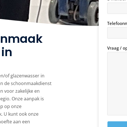
Telefoo
onmaak
in
Vraag / o
n/of glazenwasser in
dan de schoonmaakdienst
 voor zakelijke en
egio. Onze aanpak is
oep op onze
. U kunt ook onze
hoefte aan een