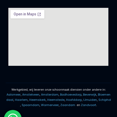
Werkgebied, wij leveren onze schoonmaak diensten onder andere in:
Aalsmeer
,
Amstelveen
,
Amsterdam
,
Badhoevedorp
,
Beverwijk
,
Bloemen
daal
,
Haarlem
,
Heemskerk
,
Heemstede
,
Hoofddorp
,
IJmuiden
,
Schiphol
,
Spaarndam
,
Wormerveer
,
Zaandam
en
Zandvoort
.