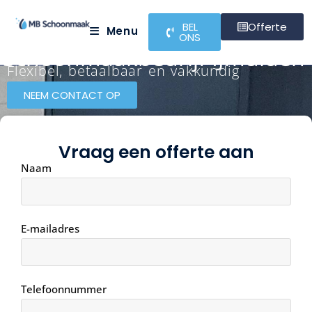
BEL
Offerte
Menu
ONS
Schoonmaakbedrijf IJmuiden
Flexibel, betaalbaar en vakkundig
NEEM CONTACT OP
Vraag een offerte aan
Naam
E-mailadres
Telefoonnummer